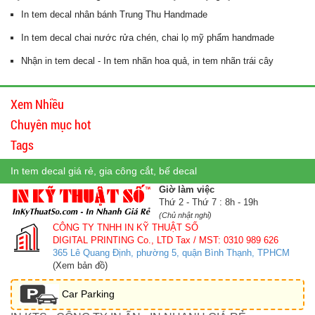
In tem decal nhân bánh Trung Thu Handmade
In tem decal chai nước rửa chén, chai lọ mỹ phẩm handmade
Nhận in tem decal - In tem nhãn hoa quả, in tem nhãn trái cây
Xem Nhiều
Chuyên mục hot
Tags
In tem decal giá rẻ, gia công cắt, bế decal
Giờ làm việc
Thứ 2 - Thứ 7 : 8h - 19h
(Chủ nhật nghỉ)
CÔNG TY TNHH IN KỸ THUẬT SỐ
DIGITAL PRINTING Co., LTD
Tax / MST: 0310 989 626
365 Lê Quang Định, phường 5, quận Bình Thạnh, TPHCM
(Xem bản đồ)
Car Parking