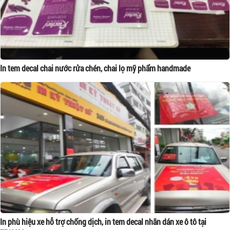
In tem decal chai nước rửa chén, chai lọ mỹ phẩm handmade
In phù hiệu xe hỗ trợ chống dịch, in tem decal nhãn dán xe ô tô tại