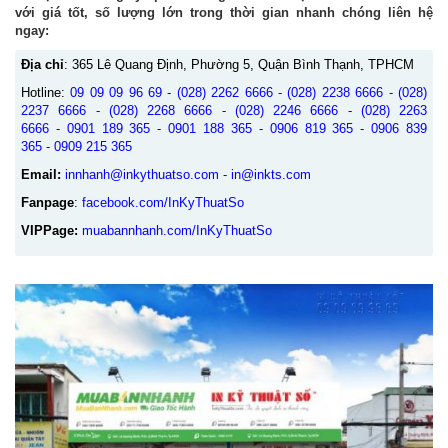
với giá tốt, số lượng lớn trong thời gian nhanh chóng liên hệ
ngay:
Địa chỉ
: 365 Lê Quang Định, Phường 5, Quận Bình Thạnh, TPHCM
Hotline:
09 09 09 96 69
-
(028) 2262 6666
-
(028) 2238 6666
-
(028)
2237 6666
-
(028) 2268 6666
-
(028) 2246 6666
-
(028) 2263
6666
-
0901 189 365
-
0901 188 365
-
0906 819 365
-
0906 839
365
-
0909 215 365
Email:
innhanh@inkythuatso.com - in@inkts.com
Fanpage
:
facebook.com/InKyThuatSo
VIPPage:
muabannhanh.com/InKyThuatSo