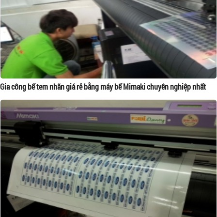
Gia công bế tem nhãn giá rẻ bằng máy bế Mimaki chuyên nghiệp nhất