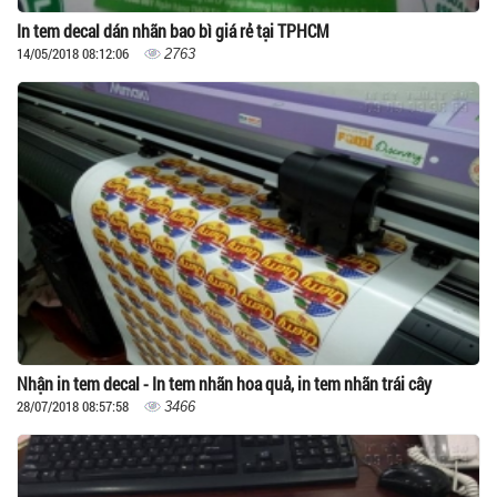
In tem decal dán nhãn bao bì giá rẻ tại TPHCM
14/05/2018 08:12:06
2763
Nhận in tem decal - In tem nhãn hoa quả, in tem nhãn trái cây
28/07/2018 08:57:58
3466