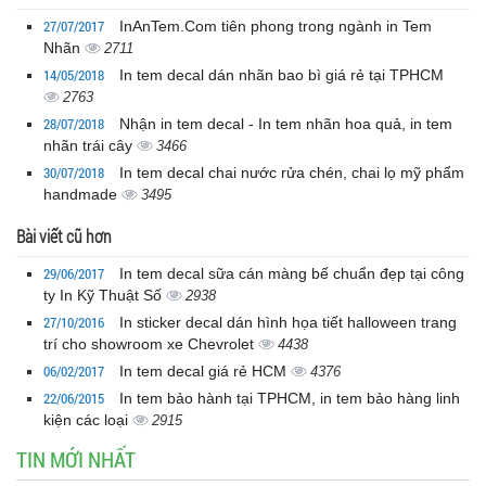
27/07/2017
InAnTem.Com tiên phong trong ngành in Tem
Nhãn
2711
14/05/2018
In tem decal dán nhãn bao bì giá rẻ tại TPHCM
2763
28/07/2018
Nhận in tem decal - In tem nhãn hoa quả, in tem
nhãn trái cây
3466
30/07/2018
In tem decal chai nước rửa chén, chai lọ mỹ phẩm
handmade
3495
Bài viết cũ hơn
29/06/2017
In tem decal sữa cán màng bế chuẩn đẹp tại công
ty In Kỹ Thuật Số
2938
27/10/2016
In sticker decal dán hình họa tiết halloween trang
trí cho showroom xe Chevrolet
4438
06/02/2017
In tem decal giá rẻ HCM
4376
22/06/2015
In tem bảo hành tại TPHCM, in tem bảo hàng linh
kiện các loại
2915
TIN MỚI NHẤT