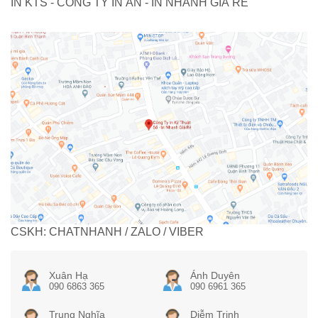
IN KTS - CÔNG TY IN ẤN - IN NHANH GIÁ RẺ
CSKH: CHATNHANH / ZALO / VIBER
Xuân Hạ
Ánh Duyên
090 6863 365
090 6961 365
Trung Nghĩa
Diễm Trinh