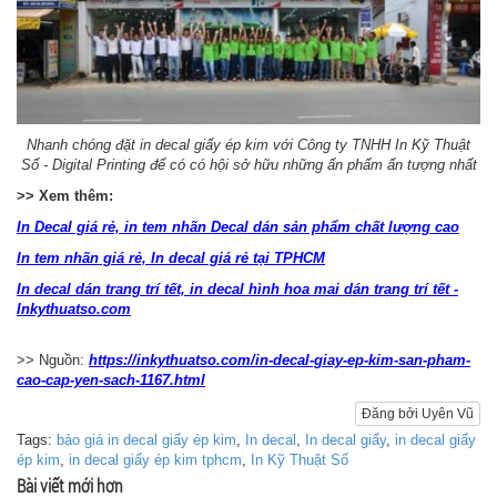
Nhanh chóng đặt in decal giấy ép kim với Công ty TNHH In Kỹ Thuật
Số - Digital Printing để có có hội sở hữu những ấn phẩm ấn tượng nhất
>> Xem thêm:
In Decal giá rẻ, in tem nhãn Decal dán sản phẩm chất lượng cao
In tem nhãn giá rẻ, In decal giá rẻ tại TPHCM
In decal dán trang trí tết, in decal hình hoa mai dán trang trí tết -
Inkythuatso.com
>> Nguồn:
https://inkythuatso.com/in-decal-giay-ep-kim-san-pham-
cao-cap-yen-sach-1167.html
Đăng bởi Uyên Vũ
Tags:
báo giá in decal giấy ép kim
,
In decal
,
In decal giấy
,
in decal giấy
ép kim
,
in decal giấy ép kim tphcm
,
In Kỹ Thuật Số
Bài viết mới hơn