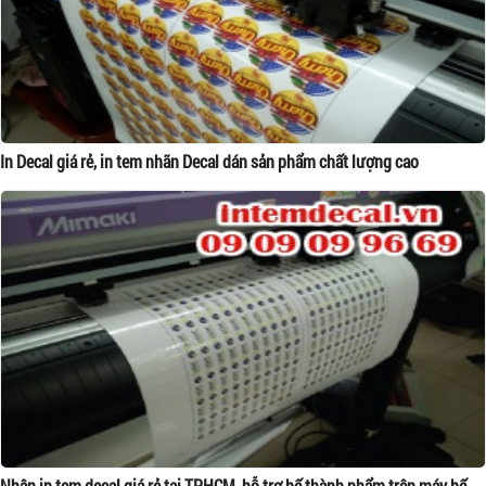
In Decal giá rẻ, in tem nhãn Decal dán sản phẩm chất lượng cao
Nhận in tem decal giá rẻ tại TPHCM, hỗ trợ bế thành phẩm trên máy bế