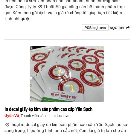
In tem decal sữa làm nhãn dán sản phẩm, nhãn thương hiệu
được Công Ty In Kỹ Thuật Số gia công cấn bế thành phẩm trọn
gói. Kèm theo gói dịch vụ in giá rẻ chúng tôi giúp bạn tiết kiệm
kinh phí qu�...
2938 lượt xem
ĐỌC TIẾP
In decal giấy ép kim sản phẩm cao cấp Yến Sạch
Uyên Vũ
, Thành viên của intemdecal.vn
Kỹ thuật in decal giấy ép kim sản phẩm cao cấp Yến Sạch tạo sự
sang trọng, hiệu ứng hình ảnh sắc nét, đem lại giá trị lớn cho ấn