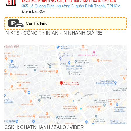
DIGITAL PRINTING Co., LTD
Tax / MST: 0310 989 626
365 Lê Quang Định, phường 5, quận Bình Thạnh, TPHCM
(Xem bản đồ)
Car Parking
IN KTS - CÔNG TY IN ẤN - IN NHANH GIÁ RẺ
CSKH: CHATNHANH / ZALO / VIBER