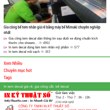
Gia công bế tem nhãn giá rẻ bằng máy bế Mimaki chuyên nghiệp
nhất
Gia công tem decal dán thông tin sau đuôi xe đúng chuẩn kích
thước cho showro...
4891
In tem decal dùng làm tem nhãn mỹ phẩm
577
In tem decal mã vạch
363
Xem Nhiều
Chuyên mục hot
Tags
In tem decal giá rẻ, gia công cắt, bế decal
Giờ làm việc
Thứ 2 - Thứ 7 : 8h - 19h
(Chủ nhật nghỉ)
CÔNG TY TNHH IN KỸ THUẬT SỐ