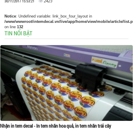
30/11/2017 15:53:21
2423
Notice
: Undefined variable: link_box_four_layout in
/www/wwwroot/intemdecal.vn/live/app/home/view/mobile/article/list.
on line
132
TIN NỔI BẬT
Nhận in tem decal - In tem nhãn hoa quả, in tem nhãn trái cây