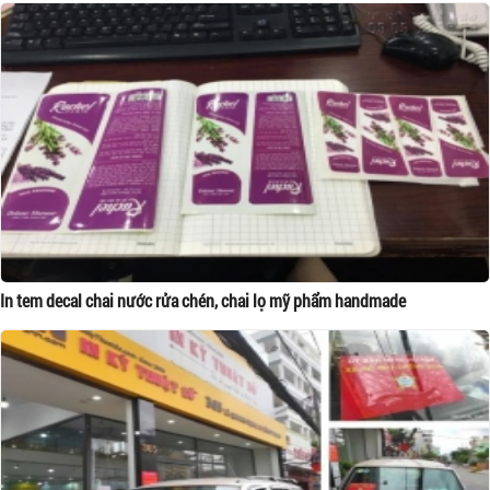
In tem decal chai nước rửa chén, chai lọ mỹ phẩm handmade