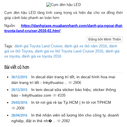
Cụm đèn hậu LED tăng tính sang trọng và hiện đại cho xe đồng thời
giúp cảnh báo phanh an toàn hơn
Nguồn:
https://danhgiaxe.muabannhanh.com/danh-gia-ngoai-that-
toyota-land-cruiser-2016-61.html
Đăng bởi Minh Thiện
Tags:
đánh giá Toyota Land Cruiser
,
đánh giá xe ôtô năm 2016
,
đánh
giá xe ôtô Toyota
,
đánh giá xe ôtô Toyota Land Cruiser 2016
,
đánh giá
xe toyota
,
đánh giá xe toyota 2016
Bài viết cũ hơn
26/12/2015
In decal dán trang trí tết, in decal hình hoa mai
dán trang trí tết - Inkythuatso...
2906
28/12/2015
In tem decal sữa sticker báo hiệu, sticker thông
báo - Inkythuatso.com
4335
29/03/2016
In tờ rơi giá rẻ tại Tp.HCM | In tờ rơi TPHCM
2006
28/04/2016
In thẻ nhân viên số lượng lớn cho công ty, doanh
nghiệp, đặt in thẻ nh�...
2082