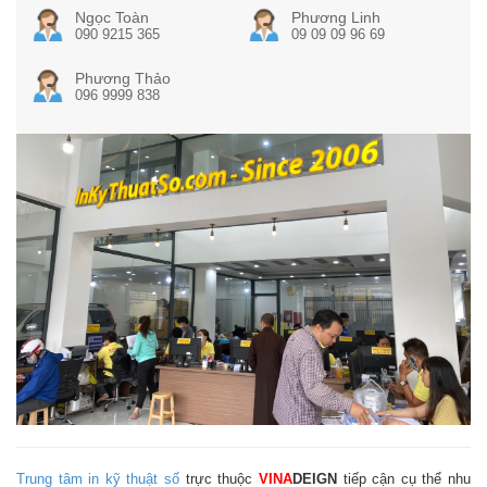
Ngọc Toàn
Phương Linh
090 9215 365
09 09 09 96 69
Phương Thảo
096 9999 838
Trung tâm in kỹ thuật số
trực thuộc
VINA
DEIGN
tiếp cận cụ thể nhu