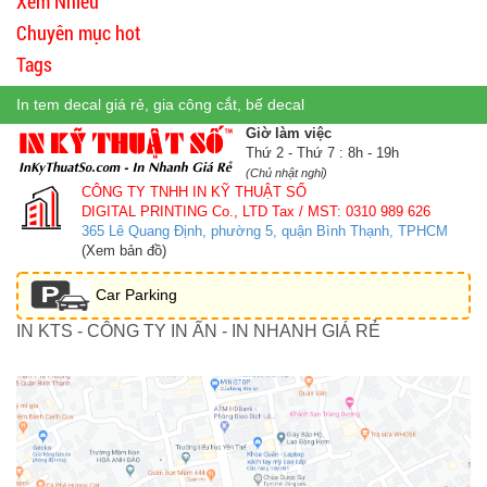
Xem Nhiều
Chuyên mục hot
Tags
In tem decal giá rẻ, gia công cắt, bế decal
Giờ làm việc
Thứ 2 - Thứ 7 : 8h - 19h
(Chủ nhật nghỉ)
CÔNG TY TNHH IN KỸ THUẬT SỐ
DIGITAL PRINTING Co., LTD
Tax / MST: 0310 989 626
365 Lê Quang Định, phường 5, quận Bình Thạnh, TPHCM
(Xem bản đồ)
Car Parking
IN KTS - CÔNG TY IN ẤN - IN NHANH GIÁ RẺ