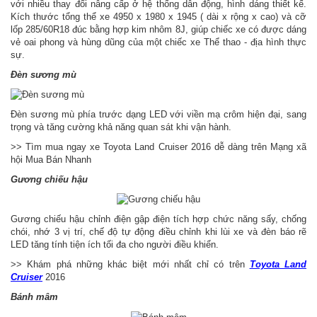
với nhiều thay đổi nâng cấp ở hệ thống dẫn động, hình dáng thiết kế.
Kích thước tổng thể xe 4950 x 1980 x 1945 ( dài x rộng x cao) và cỡ
lốp 285/60R18 đúc bằng hợp kim nhôm 8J, giúp chiếc xe có được dáng
vẻ oai phong và hùng dũng của một chiếc xe Thể thao - địa hình thực
sự.
Đèn sương mù
Đèn sương mù phía trước dạng LED với viền mạ crôm hiện đại, sang
trọng và tăng cường khả năng quan sát khi vận hành.
>> Tìm mua ngay xe Toyota Land Cruiser 2016 dễ dàng trên Mạng xã
hội Mua Bán Nhanh
Gương chiếu hậu
Gương chiếu hậu chỉnh điện gập điện tích hợp chức năng sấy, chống
chói, nhớ 3 vị trí, chế độ tự động điều chỉnh khi lùi xe và đèn báo rẽ
LED tăng tính tiện ích tối đa cho người điều khiển.
>> Khám phá những khác biệt mới nhất chỉ có trên
Toyota Land
Cruiser
2016
Bánh mâm