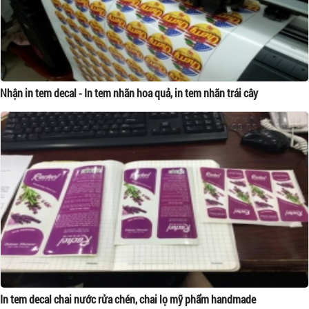
Nhận in tem decal - In tem nhãn hoa quả, in tem nhãn trái cây
In tem decal chai nước rửa chén, chai lọ mỹ phẩm handmade