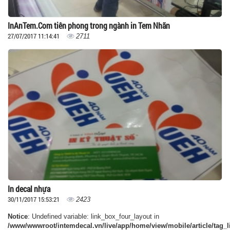
InAnTem.Com tiên phong trong ngành in Tem Nhãn
27/07/2017 11:14:41
2711
In decal nhựa
30/11/2017 15:53:21
2423
Notice
: Undefined variable: link_box_four_layout in
/www/wwwroot/intemdecal.vn/live/app/home/view/mobile/article/tag_l