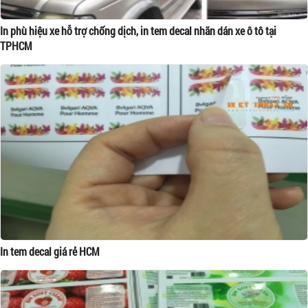
In phù hiệu xe hỗ trợ chống dịch, in tem decal nhãn dán xe ô tô tại
TPHCM
In tem decal giá rẻ HCM