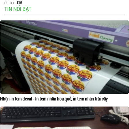
on line
116
TIN NỔI BẬT
Nhận in tem decal - In tem nhãn hoa quả, in tem nhãn trái cây