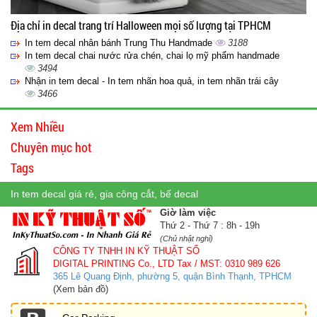
Địa chỉ in decal trang trí Halloween mọi số lượng tại TPHCM
In tem decal nhân bánh Trung Thu Handmade
3188
In tem decal chai nước rửa chén, chai lọ mỹ phẩm handmade
3494
Nhận in tem decal - In tem nhãn hoa quả, in tem nhãn trái cây
3466
Xem Nhiều
Chuyên mục hot
Tags
In tem decal giá rẻ, gia công cắt, bế decal
Giờ làm việc
Thứ 2 - Thứ 7 : 8h - 19h
(Chủ nhật nghỉ)
CÔNG TY TNHH IN KỸ THUẬT SỐ
DIGITAL PRINTING Co., LTD
Tax / MST: 0310 989 626
365 Lê Quang Định, phường 5, quận Bình Thạnh, TPHCM
(Xem bản đồ)