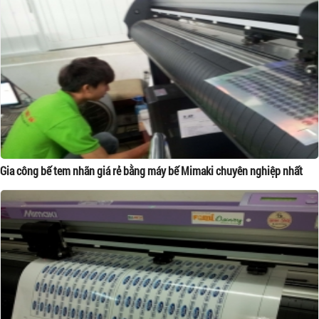
Gia công bế tem nhãn giá rẻ bằng máy bế Mimaki chuyên nghiệp nhất