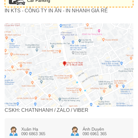
Car Parking
IN KTS - CÔNG TY IN ẤN - IN NHANH GIÁ RẺ
CSKH: CHATNHANH / ZALO / VIBER
Xuân Hạ
Ánh Duyên
090 6863 365
090 6961 365