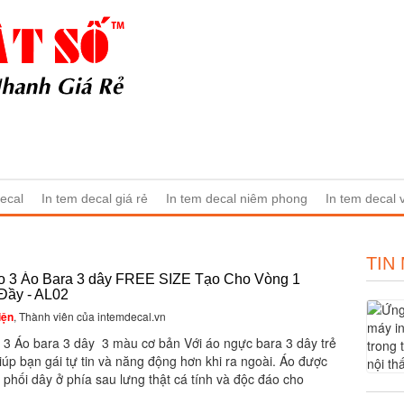
ecal
In tem decal giá rẻ
In tem decal niêm phong
In tem decal
TIN
 3 Áo Bara 3 dây FREE SIZE Tạo Cho Vòng 1
Đầy - AL02
iện
, Thành viên của intemdecal.vn
3 Áo bara 3 dây 3 màu cơ bản Với áo ngực bara 3 dây trẻ
iúp bạn gái tự tin và năng động hơn khi ra ngoài. Áo được
ế phối dây ở phía sau lưng thật cá tính và độc đáo cho