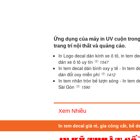
Ứng dụng của máy in UV cuộn tron
trang trí nội thất và quảng cáo.
In Logo decal dán kính xe ô tô, in tem de
dán xe ô tô uy tín
1547
In tem decal dán bình oxy y tế - In tem d
dán đổi oxy miễn phí
1412
In tem nhãn tròn bế lượn sóng - In tem d
Sài Gòn
1590
Xem Nhiều
In tem decal giá rẻ, gia công cắt, bế d