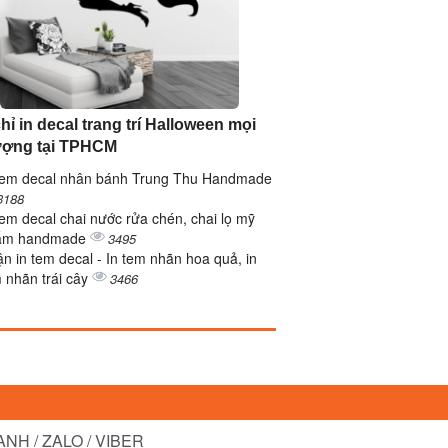
hỉ in decal trang trí Halloween mọi
ượng tại TPHCM
tem decal nhân bánh Trung Thu Handmade
3188
tem decal chai nước rửa chén, chai lọ mỹ
ẩm handmade
3495
n in tem decal - In tem nhãn hoa quả, in
 nhãn trái cây
3466
NH / ZALO / VIBER