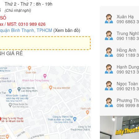
Thứ 2 - Thứ 7 : 8h - 19h
(Chủ nhật nghỉ)
Xuân Hạ
 SỐ
090 6863 
x / MST: 0310 989 626
, quận Bình Thạnh, TPHCM
(Xem bản đồ)
Trung Nghĩ
090 1180 
Hồng Anh
NH GIÁ RẺ
090 1189 
Hạnh Dung
090 9213 
Ngọc Toàn
090 9215 
Phương Th
096 9999 