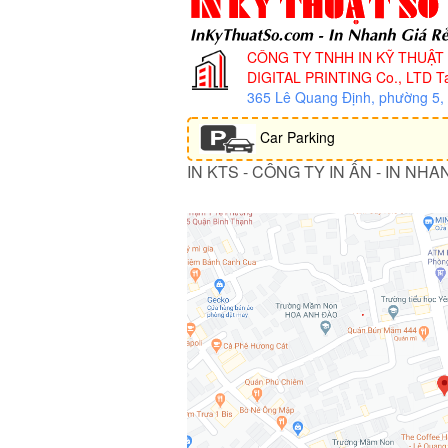
CÔNG TY TNHH IN KỸ THUẬT
DIGITAL PRINTING Co., LTD
Ta
365 Lê Quang Định, phường 5
Car Parking
IN KTS - CÔNG TY IN ẤN - IN NHA