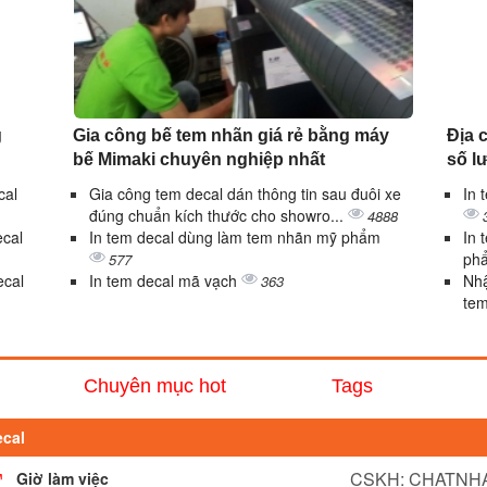
g
Gia công bế tem nhãn giá rẻ bằng máy
Địa c
bế Mimaki chuyên nghiệp nhất
số l
cal
Gia công tem decal dán thông tin sau đuôi xe
In 
đúng chuẩn kích thước cho showro...
4888
ecal
In tem decal dùng làm tem nhãn mỹ phẩm
In 
ph
577
ecal
In tem decal mã vạch
Nhậ
363
tem
Chuyên mục hot
Tags
ecal
CSKH: CHATNHA
Giờ làm việc