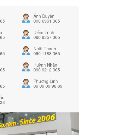
Ánh Duyên
365
090 6961 365
a
Diễm Trinh
365
090 9357 365
Nhật Thanh
365
090 1188 365
Huỳnh Nhân
365
090 9212 365
Phương Linh
365
09 09 09 96 69
ảo
838