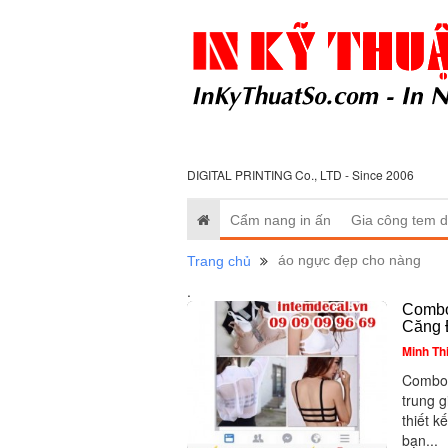
DIGITAL PRINTING Co., LTD - Since 2006
Cẩm nang in ấn
Gia công tem d
áo ngực đẹp cho nàng
Trang chủ
.
Combo
Căng 
Minh Th
Combo 
trung g
thiết k
bạn...