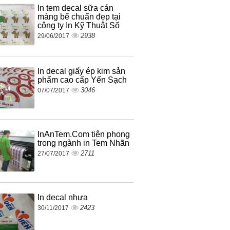
In tem decal sữa cán
màng bế chuẩn đẹp tại
công ty In Kỹ Thuật Số
2938
29/06/2017
In decal giấy ép kim sản
phẩm cao cấp Yến Sạch
3046
07/07/2017
InAnTem.Com tiên phong
trong ngành in Tem Nhãn
2711
27/07/2017
In decal nhựa
2423
30/11/2017