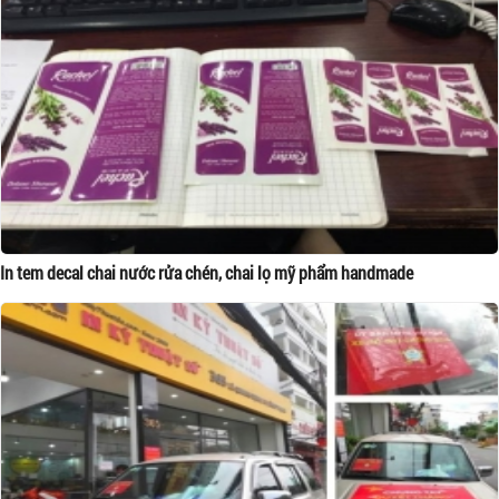
In tem decal chai nước rửa chén, chai lọ mỹ phẩm handmade