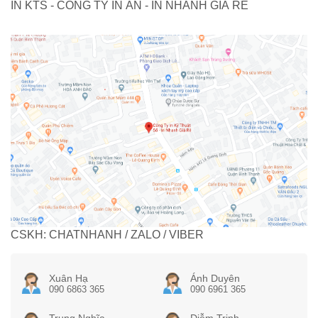
IN KTS - CÔNG TY IN ẤN - IN NHANH GIÁ RẺ
CSKH: CHATNHANH / ZALO / VIBER
Xuân Hạ
Ánh Duyên
090 6863 365
090 6961 365
Trung Nghĩa
Diễm Trinh