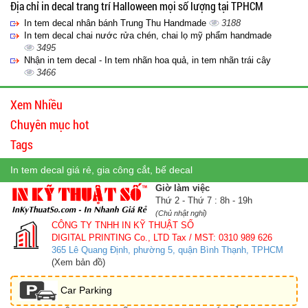
Địa chỉ in decal trang trí Halloween mọi số lượng tại TPHCM
In tem decal nhân bánh Trung Thu Handmade
3188
In tem decal chai nước rửa chén, chai lọ mỹ phẩm handmade
3495
Nhận in tem decal - In tem nhãn hoa quả, in tem nhãn trái cây
3466
Xem Nhiều
Chuyên mục hot
Tags
In tem decal giá rẻ, gia công cắt, bế decal
Giờ làm việc
Thứ 2 - Thứ 7 : 8h - 19h
(Chủ nhật nghỉ)
CÔNG TY TNHH IN KỸ THUẬT SỐ
DIGITAL PRINTING Co., LTD
Tax / MST: 0310 989 626
365 Lê Quang Định, phường 5, quận Bình Thạnh, TPHCM
(Xem bản đồ)
Car Parking