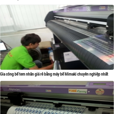
Gia công bế tem nhãn giá rẻ bằng máy bế Mimaki chuyên nghiệp nhất