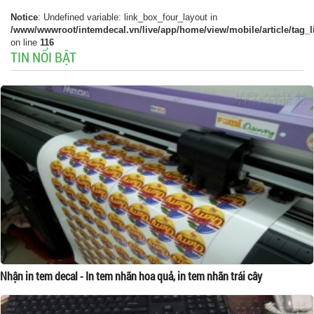
Notice
: Undefined variable: link_box_four_layout in
/www/wwwroot/intemdecal.vn/live/app/home/view/mobile/article/tag_l
on line
116
TIN NỔI BẬT
Nhận in tem decal - In tem nhãn hoa quả, in tem nhãn trái cây