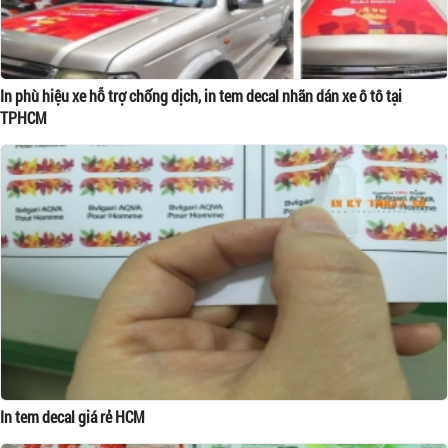
In phù hiệu xe hỗ trợ chống dịch, in tem decal nhãn dán xe ô tô tại
TPHCM
In tem decal giá rẻ HCM