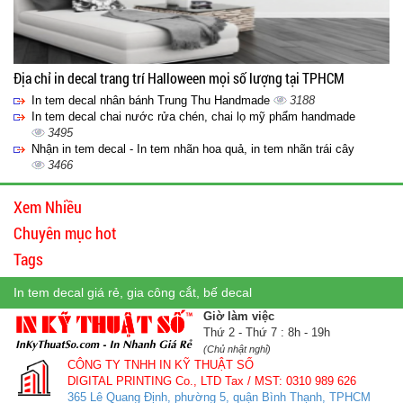
Địa chỉ in decal trang trí Halloween mọi số lượng tại TPHCM
In tem decal nhân bánh Trung Thu Handmade
3188
In tem decal chai nước rửa chén, chai lọ mỹ phẩm handmade
3495
Nhận in tem decal - In tem nhãn hoa quả, in tem nhãn trái cây
3466
Xem Nhiều
Chuyên mục hot
Tags
In tem decal giá rẻ, gia công cắt, bế decal
Giờ làm việc
Thứ 2 - Thứ 7 : 8h - 19h
(Chủ nhật nghỉ)
CÔNG TY TNHH IN KỸ THUẬT SỐ
DIGITAL PRINTING Co., LTD
Tax / MST: 0310 989 626
365 Lê Quang Định, phường 5, quận Bình Thạnh, TPHCM