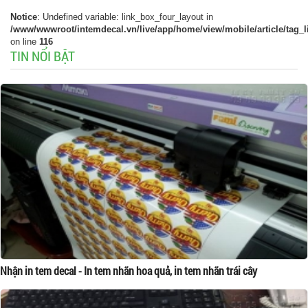
Notice
: Undefined variable: link_box_four_layout in
/www/wwwroot/intemdecal.vn/live/app/home/view/mobile/article/tag_l
on line
116
TIN NỔI BẬT
Nhận in tem decal - In tem nhãn hoa quả, in tem nhãn trái cây