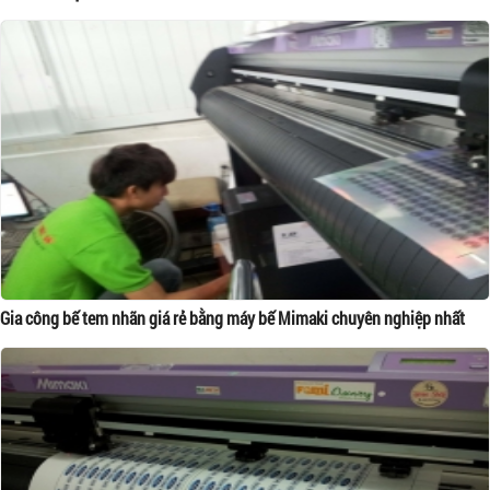
Gia công bế tem nhãn giá rẻ bằng máy bế Mimaki chuyên nghiệp nhất