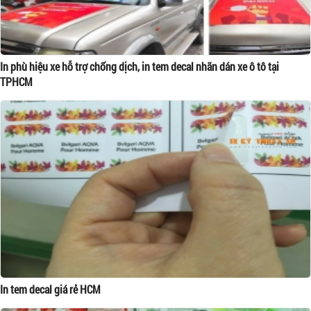
In phù hiệu xe hỗ trợ chống dịch, in tem decal nhãn dán xe ô tô tại
TPHCM
In tem decal giá rẻ HCM