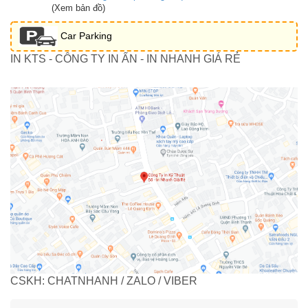
(Xem bản đồ)
Car Parking
IN KTS - CÔNG TY IN ẤN - IN NHANH GIÁ RẺ
CSKH: CHATNHANH / ZALO / VIBER