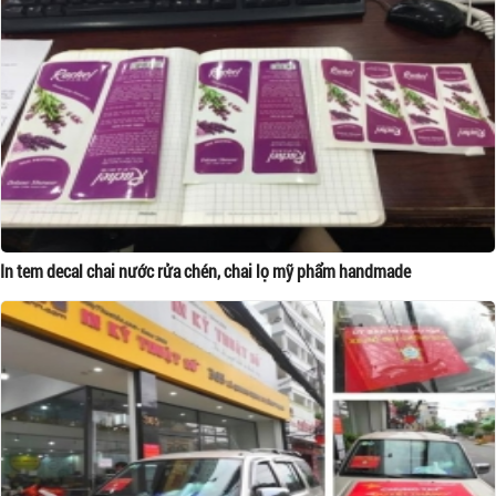
In tem decal chai nước rửa chén, chai lọ mỹ phẩm handmade