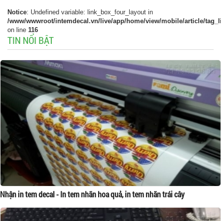
Notice
: Undefined variable: link_box_four_layout in
/www/wwwroot/intemdecal.vn/live/app/home/view/mobile/article/tag_l
on line
116
TIN NỔI BẬT
Nhận in tem decal - In tem nhãn hoa quả, in tem nhãn trái cây