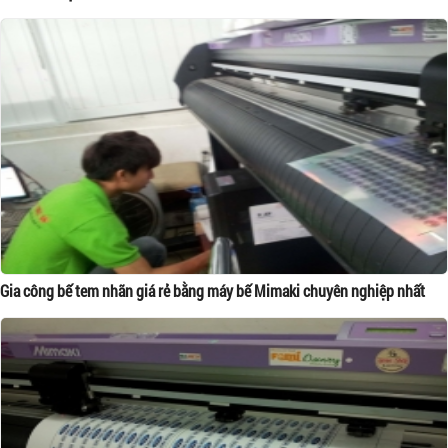
Gia công bế tem nhãn giá rẻ bằng máy bế Mimaki chuyên nghiệp nhất