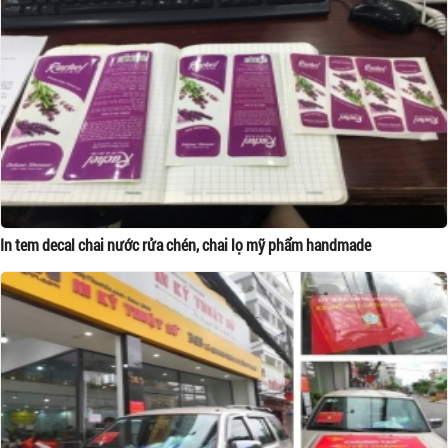
In tem decal chai nước rửa chén, chai lọ mỹ phẩm handmade