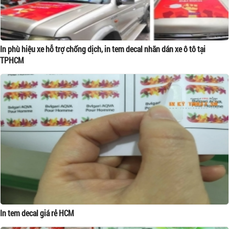
In phù hiệu xe hỗ trợ chống dịch, in tem decal nhãn dán xe ô tô tại
TPHCM
In tem decal giá rẻ HCM