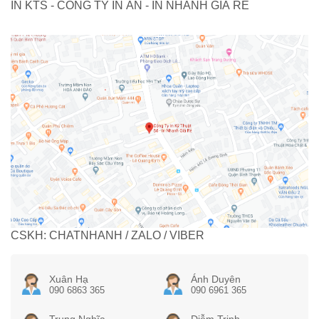
IN KTS - CÔNG TY IN ẤN - IN NHANH GIÁ RẺ
CSKH: CHATNHANH / ZALO / VIBER
Xuân Hạ
Ánh Duyên
090 6863 365
090 6961 365
Trung Nghĩa
Diễm Trinh