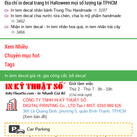
Địa chỉ in decal trang trí Halloween mọi số lượng tại TPHCM
In tem decal nhân bánh Trung Thu Handmade
3187
In tem decal chai nước rửa chén, chai lọ mỹ phẩm handmade
3492
Nhận in tem decal - In tem nhãn hoa quả, in tem nhãn trái cây
3466
Xem Nhiều
Chuyên mục hot
Tags
In tem decal giá rẻ, gia công cắt, bế decal
Giờ làm việc
Thứ 2 - Thứ 7 : 8h - 19h
(Chủ nhật nghỉ)
CÔNG TY TNHH IN KỸ THUẬT SỐ
DIGITAL PRINTING Co., LTD
Tax / MST: 0310 989 626
365 Lê Quang Định, phường 5, quận Bình Thạnh, TPHCM
(Xem bản đồ)
Car Parking