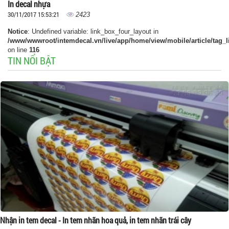
In decal nhựa
30/11/2017 15:53:21
2423
Notice
: Undefined variable: link_box_four_layout in
/www/wwwroot/intemdecal.vn/live/app/home/view/mobile/article/tag_l
on line
116
TIN NỔI BẬT
Nhận in tem decal - In tem nhãn hoa quả, in tem nhãn trái cây