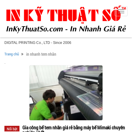
Toggle
naviga
DIGITAL PRINTING Co., LTD - Since 2006
Trang chủ
in nhanh tem nhãn
.
Gia công bế tem nhãn giá rẻ bằng máy bế Mimaki chuyên
Nổi bật