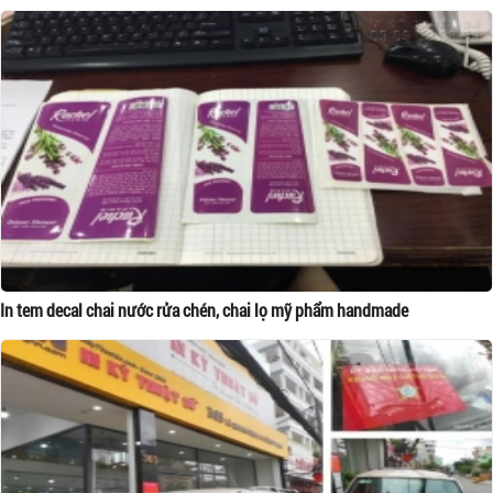
In tem decal chai nước rửa chén, chai lọ mỹ phẩm handmade