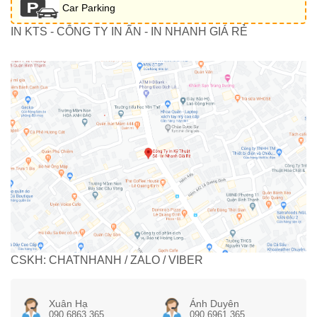
Car Parking
IN KTS - CÔNG TY IN ẤN - IN NHANH GIÁ RẺ
CSKH: CHATNHANH / ZALO / VIBER
Xuân Hạ
Ánh Duyên
090 6863 365
090 6961 365