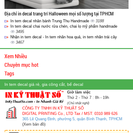
Địa chỉ in decal trang trí Halloween mọi số lượng tại TPHCM
In tem decal nhân bánh Trung Thu Handmade
3188
In tem decal chai nước rửa chén, chai lọ mỹ phẩm handmade
3495
Nhận in tem decal - In tem nhãn hoa quả, in tem nhãn trái cây
3467
Xem Nhiều
Chuyên mục hot
Tags
In tem decal giá rẻ, gia công cắt, bế decal
Giờ làm việc
Thứ 2 - Thứ 7 : 8h - 19h
(Chủ nhật nghỉ)
CÔNG TY TNHH IN KỸ THUẬT SỐ
DIGITAL PRINTING Co., LTD
Tax / MST: 0310 989 626
365 Lê Quang Định, phường 5, quận Bình Thạnh, TPHCM
(Xem bản đồ)