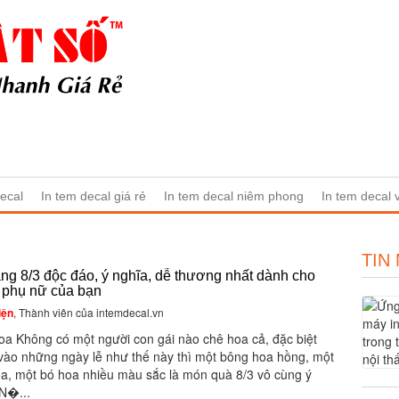
ecal
In tem decal giá rẻ
In tem decal niêm phong
In tem decal
TIN
ng 8/3 độc đáo, ý nghĩa, dễ thương nhất dành cho
 phụ nữ của bạn
iện
, Thành viên của intemdecal.vn
oa Không có một người con gái nào chê hoa cả, đặc biệt
 vào những ngày lễ như thế này thì một bông hoa hồng, một
oa, một bó hoa nhiều màu sắc là món quà 8/3 vô cùng ý
 N�...