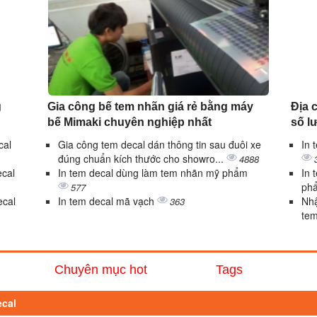
g
Gia công bế tem nhãn giá rẻ bằng máy
Địa c
bế Mimaki chuyên nghiệp nhất
số l
cal
Gia công tem decal dán thông tin sau đuôi xe
In 
đúng chuẩn kích thước cho showro...
4888
ecal
In tem decal dùng làm tem nhãn mỹ phẩm
In 
ph
577
ecal
In tem decal mã vạch
Nhậ
363
tem
Chuyên mục hot
Tags
ecal