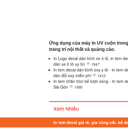
Ứng dụng của máy in UV cuộn tron
trang trí nội thất và quảng cáo.
In Logo decal dán kính xe ô tô, in tem de
dán xe ô tô uy tín
1547
In tem decal dán bình oxy y tế - In tem d
dán đổi oxy miễn phí
1412
In tem nhãn tròn bế lượn sóng - In tem d
Sài Gòn
1590
Xem Nhiều
In tem decal giá rẻ, gia công cắt, bế d