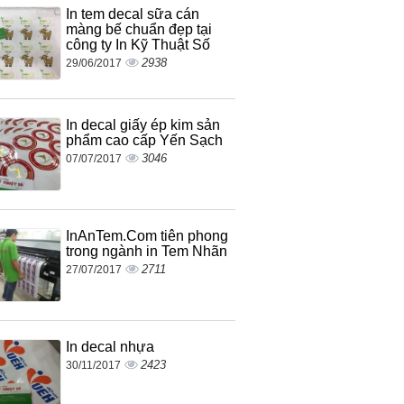
In tem decal sữa cán
màng bế chuẩn đẹp tại
công ty In Kỹ Thuật Số
2938
29/06/2017
In decal giấy ép kim sản
phẩm cao cấp Yến Sạch
3046
07/07/2017
InAnTem.Com tiên phong
trong ngành in Tem Nhãn
2711
27/07/2017
In decal nhựa
2423
30/11/2017