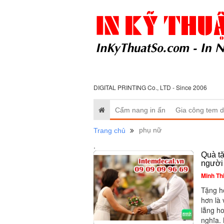
DIGITAL PRINTING Co., LTD - Since 2006
Cẩm nang in ấn
Gia công tem d
phụ nữ
Trang chủ
.
Quà tặ
người
Minh Th
Tặng h
hơn là
lẵng h
nghĩa.