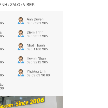
NH / ZALO / VIBER
Ánh Duyên
365
090 6961 365
a
Diễm Trinh
365
090 9357 365
Nhật Thanh
365
090 1188 365
Huỳnh Nhân
365
090 9212 365
Phương Linh
365
09 09 09 96 69
ảo
838