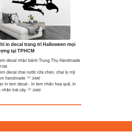
hỉ in decal trang trí Halloween mọi
ượng tại TPHCM
tem decal nhân bánh Trung Thu Handmade
3188
tem decal chai nước rửa chén, chai lọ mỹ
ẩm handmade
3495
n in tem decal - In tem nhãn hoa quả, in
 nhãn trái cây
3466