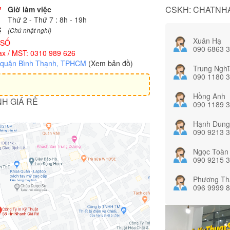
CSKH: CHATNHA
Giờ làm việc
Thứ 2 - Thứ 7 : 8h - 19h
(Chủ nhật nghỉ)
Xuân Hạ
 SỐ
090 6863 
x / MST: 0310 989 626
, quận Bình Thạnh, TPHCM
(Xem bản đồ)
Trung Nghĩ
090 1180 
Hồng Anh
NH GIÁ RẺ
090 1189 
Hạnh Dung
090 9213 
Ngọc Toàn
090 9215 
Phương Th
096 9999 