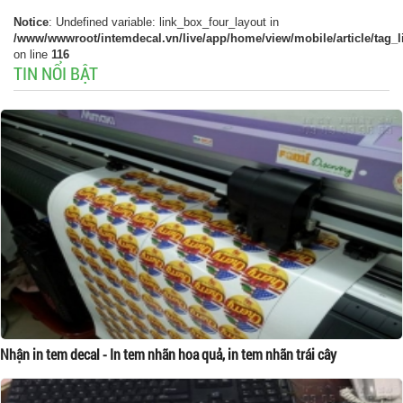
Notice
: Undefined variable: link_box_four_layout in
/www/wwwroot/intemdecal.vn/live/app/home/view/mobile/article/tag_l
on line
116
TIN NỔI BẬT
Nhận in tem decal - In tem nhãn hoa quả, in tem nhãn trái cây