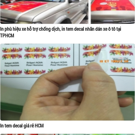
In phù hiệu xe hỗ trợ chống dịch, in tem decal nhãn dán xe ô tô tại
TPHCM
In tem decal giá rẻ HCM