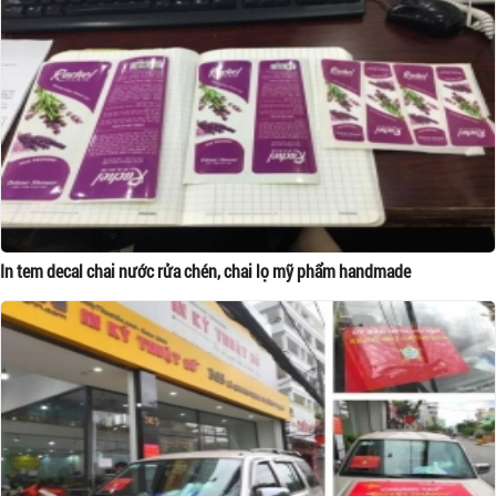
In tem decal chai nước rửa chén, chai lọ mỹ phẩm handmade