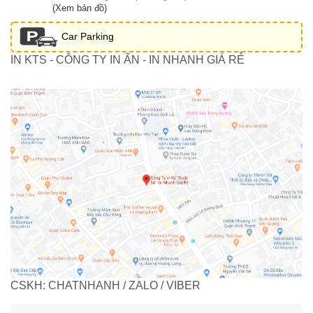
(Xem bản đồ)
Car Parking
IN KTS - CÔNG TY IN ẤN - IN NHANH GIÁ RẺ
CSKH: CHATNHANH / ZALO / VIBER