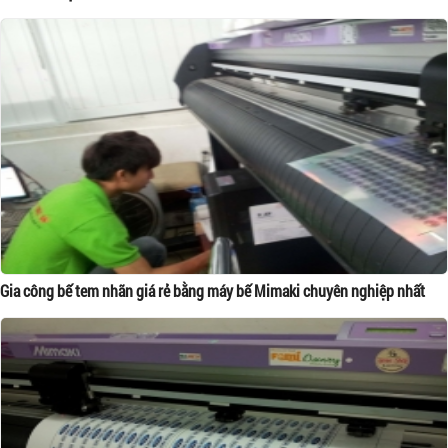
Gia công bế tem nhãn giá rẻ bằng máy bế Mimaki chuyên nghiệp nhất