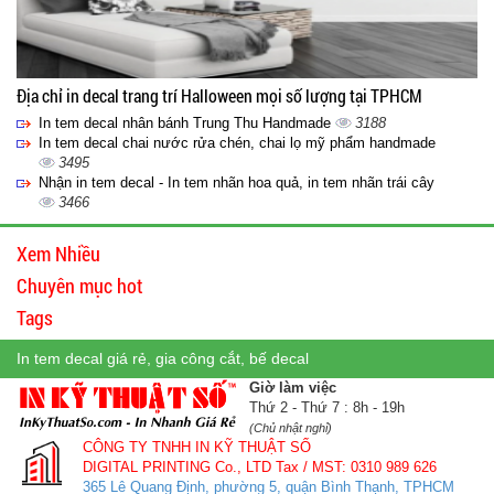
Địa chỉ in decal trang trí Halloween mọi số lượng tại TPHCM
In tem decal nhân bánh Trung Thu Handmade
3188
In tem decal chai nước rửa chén, chai lọ mỹ phẩm handmade
3495
Nhận in tem decal - In tem nhãn hoa quả, in tem nhãn trái cây
3466
Xem Nhiều
Chuyên mục hot
Tags
In tem decal giá rẻ, gia công cắt, bế decal
Giờ làm việc
Thứ 2 - Thứ 7 : 8h - 19h
(Chủ nhật nghỉ)
CÔNG TY TNHH IN KỸ THUẬT SỐ
DIGITAL PRINTING Co., LTD
Tax / MST: 0310 989 626
365 Lê Quang Định, phường 5, quận Bình Thạnh, TPHCM